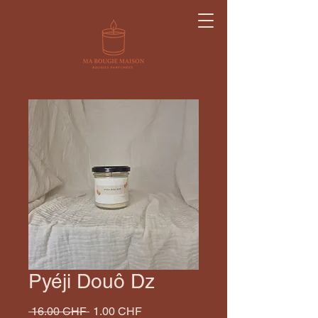
Pyéji Douô Dz
Prix
Prix
 16.00 CHF 
1.00 CHF