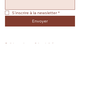
S'inscrire à la newsletter
*
Envoyer
Politique de confidentialité
Mentions légales
Le Grésalley 10
1695 Rueyres-Saint-Laurent
mabougiemaison@hotmail.com
079 918 33 66